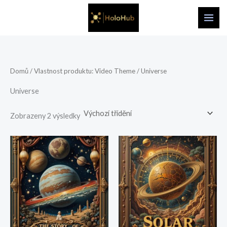
Přeskočit
na
obsah
Domů
/ Vlastnost produktu: Video Theme / Universe
Universe
Zobrazeny 2 výsledky
Rozpětí
Rozpětí
cen:
cen:
108,00 Kč
156,00 Kč
až
až
324,00 Kč
468,00 Kč